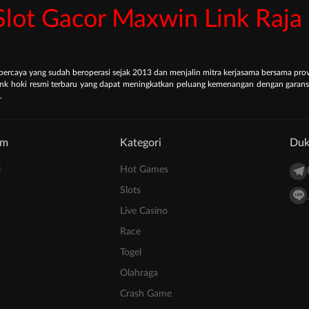
lot Gacor Maxwin Link Raja
ercaya yang sudah beroperasi sejak 2013 dan menjalin mitra kerjasama bersama provider
an link hoki resmi terbaru yang dapat meningkatkan peluang kemenangan dengan ga
.
rm
Kategori
Duk
i
Hot Games
Slots
Live Casino
Race
Togel
Olahraga
Crash Game