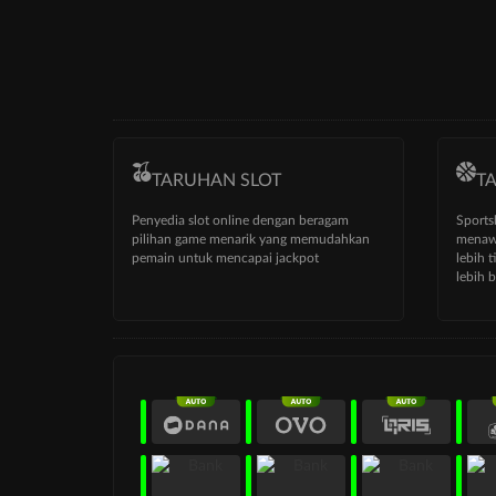
TARUHAN SLOT
T
Penyedia slot online dengan beragam
Sports
pilihan game menarik yang memudahkan
menawa
pemain untuk mencapai jackpot
lebih 
lebih 