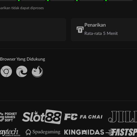
arikan tidak dapat diproses
Penarikan
Rata-rata 5 Menit
Browser Yang Didukung