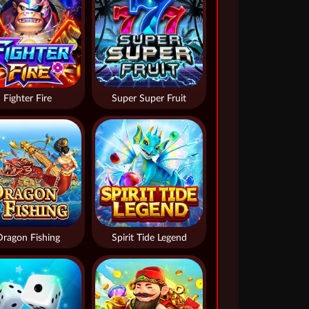
Fighter Fire
Super Super Fruit
Dragon Fishing
Spirit Tide Legend