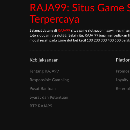
RAJA99: Situs Game S
Terpercaya
Selamat datang di
RAJA99
situs game slot gacor maxwin resmi terp
toto slot dan raja slot88. Selain itu, RAJA 99 juga menyediak
modal receh pada game slot bet kecil 100 200 300 400 500 perak
Kebijaksanaan
Platfo
Tentang RAJA99
Promos
Responsible Gambling
Loyalty
Pusat Bantuan
Referral
Syarat dan Ketentuan
RTP RAJA99