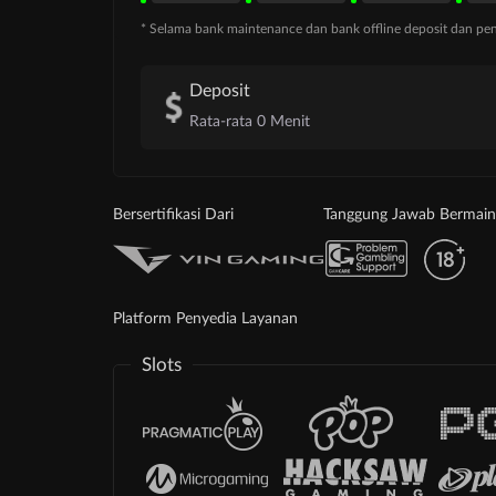
* Selama bank maintenance dan bank offline deposit dan pen
Deposit
Rata-rata 0 Menit
Bersertifikasi Dari
Tanggung Jawab Bermain
Platform Penyedia Layanan
Slots