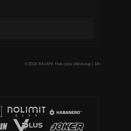
©2026 RAJA99. Hak cipta dilindungi | 18+