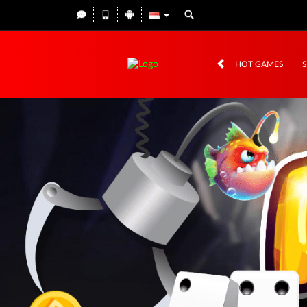
HOT GAMES