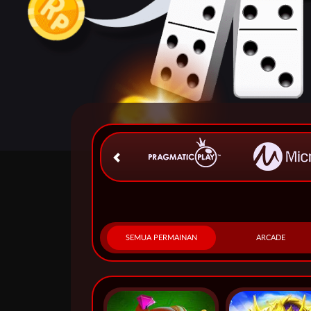
SEMUA PERMAINAN
ARCADE