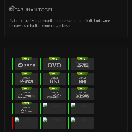
TARUHAN TOGEL
Platform togel yang menarik dari perusahan terbaik di dunia yang
menawarkan hadiah kemenangan besar