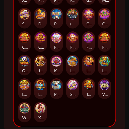
JiXiangRuYi(H5)
F-88Treasures(H5)
PINE OF PLINKO 2
FA DA CAI(H5)
G-BloomingRiches
MANEKI NEKO(H5)
Super Ace2+
Dragon Arena
Plinko2
(H5)Outlawed Heroes
C-88Drum(H5)
C-88Flower(H5)
C-88Riches(H5)
C-88Treasures(H5)
F-88Diamond(H5)
F-88Drum(H5)
F-88Flower(H5)
F-88Riches(H5)
Gold Panda(H5)
JourneyToTheWest
King-777
L-DragonRiches
L-EmperorTreasure
L-EyesOfFortune
L-GoldenToad
LuckyFish
Plinko3
Super Ace+
Triple Fish(H5)
VIP Club
Water Margin(H5)
XiBoBA