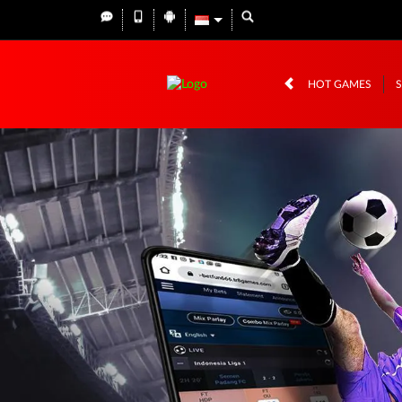
HOT GAMES