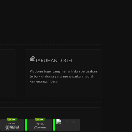
O
TARUHAN TOGEL
Platform togel yang menarik dari perusahan
terbaik di dunia yang menawarkan hadiah
kemenangan besar