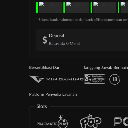
* Selama bank maintenance dan bank offline deposit dan pen
Deposit
Rata-rata 0 Menit
Bersertifikasi Dari
Tanggung Jawab Bermain
Platform Penyedia Layanan
Slots