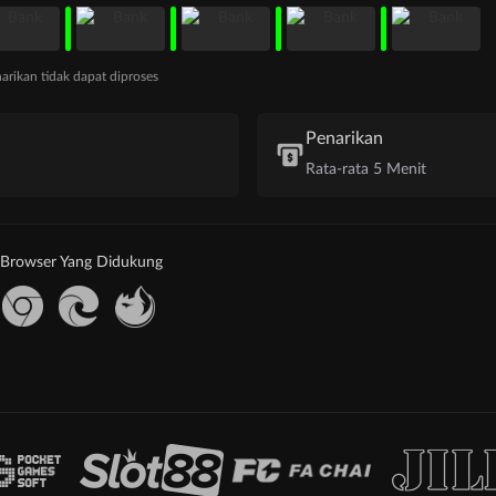
arikan tidak dapat diproses
Penarikan
Rata-rata 5 Menit
Browser Yang Didukung