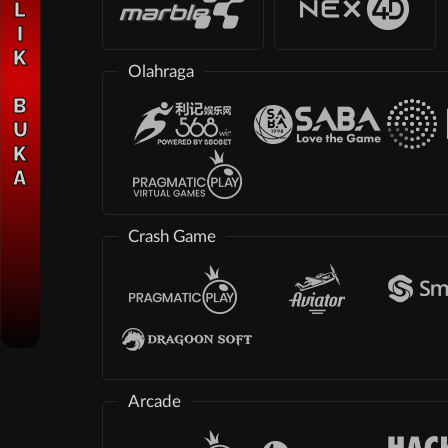
KLIK BUKA
Olahraga
Crash Game
Arcade