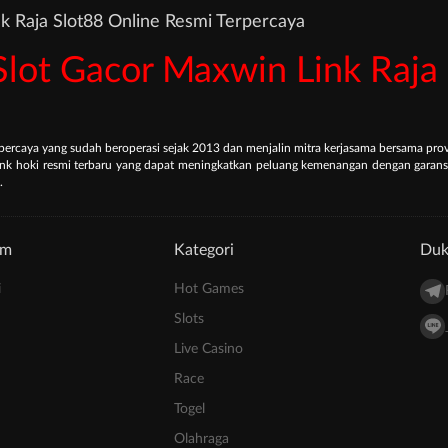
k Raja Slot88 Online Resmi Terpercaya
lot Gacor Maxwin Link Raja
ercaya yang sudah beroperasi sejak 2013 dan menjalin mitra kerjasama bersama provider
an link hoki resmi terbaru yang dapat meningkatkan peluang kemenangan dengan ga
.
rm
Kategori
Duk
i
Hot Games
Slots
Live Casino
Race
Togel
Olahraga