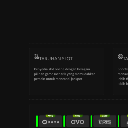
TARUHAN SLOT
T
Penyedia slot online dengan beragam
Sports
pilihan game menarik yang memudahkan
menawa
pemain untuk mencapai jackpot
lebih 
lebih 