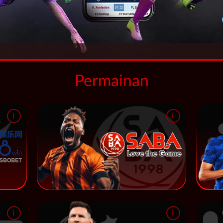
Permainan
i
i
i
i