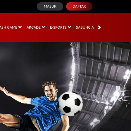
MASUK
DAFTAR
PROMOSI
ASH GAME
ARCADE
E-SPORTS
SABUNG AYAM